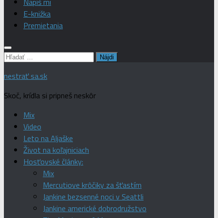
Napíš mi
E-knižka
Premietania
Hľadať:
nestrať sa.sk
Skoč, krídla si pripneš neskôr
Mix
Video
Leto na Aljaške
Život na koľajniciach
Hosťovské články:
Mix
Mercutiove krôčiky za šťastím
Jankine bezsenné noci v Seattli
Jankine americké dobrodružstvo