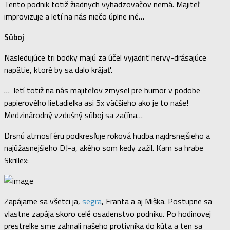
Tento podnik totiž žiadnych vyhadzovačov nemá. Majiteľ
improvizuje a letí na nás niečo úplne iné…
Súboj
Nasledujúce tri bodky majú za účel vyjadriť nervy-drásajúce
napätie, ktoré by sa dalo krájať.
… letí totiž na nás majiteľov zmysel pre humor v podobe
papierového lietadielka asi 5x väčšieho ako je to naše!
Medzinárodný vzdušný súboj sa začína…
Drsnú atmosféru podkresľuje roková hudba najdrsnejšieho a
najúžasnejšieho DJ-a, akého som kedy zažil. Kam sa hrabe
Skrillex:
Zapájame sa všetci ja,
segra
, Franta a aj Miška. Postupne sa
vlastne zapája skoro celé osadenstvo podniku. Po hodinovej
prestrelke sme zahnali našeho protivníka do kúta a ten sa