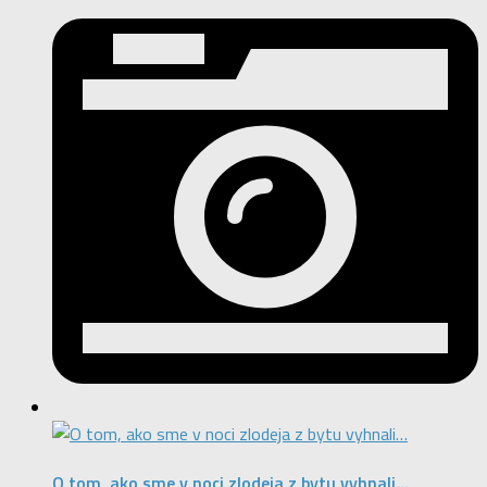
O tom, ako sme v noci zlodeja z bytu vyhnali…