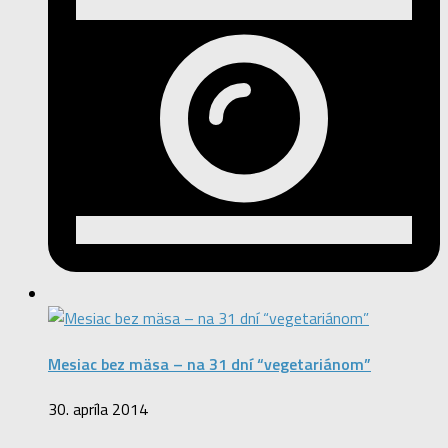
Mesiac bez mäsa – na 31 dní “vegetariánom”
30. apríla 2014