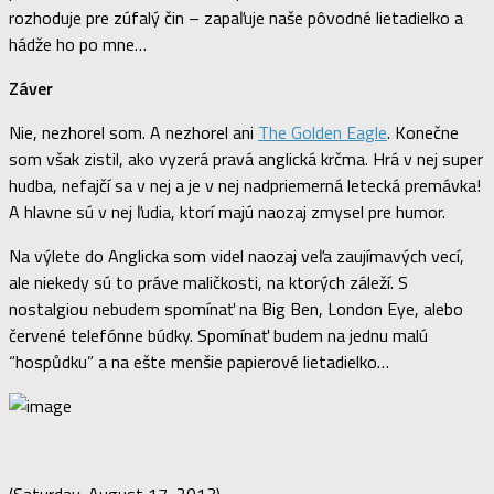
rozhoduje pre zúfalý čin – zapaľuje naše pôvodné lietadielko a
hádže ho po mne…
Záver
Nie, nezhorel som. A nezhorel ani
The Golden Eagle
. Konečne
som však zistil, ako vyzerá pravá anglická krčma. Hrá v nej super
hudba, nefajčí sa v nej a je v nej nadpriemerná letecká premávka!
A hlavne sú v nej ľudia, ktorí majú naozaj zmysel pre humor.
Na výlete do Anglicka som videl naozaj veľa zaujímavých vecí,
ale niekedy sú to práve maličkosti, na ktorých záleží. S
nostalgiou nebudem spomínať na Big Ben, London Eye, alebo
červené telefónne búdky. Spomínať budem na jednu malú
“hospůdku” a na ešte menšie papierové lietadielko…
(
Saturday, August 17, 2013
)