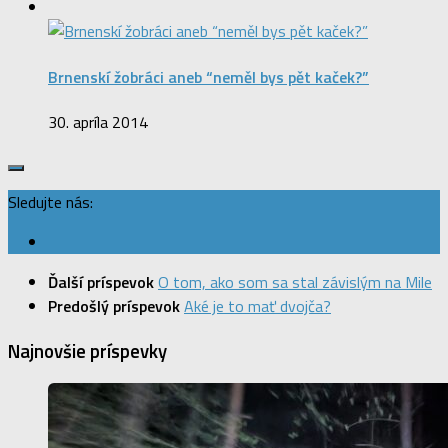
Brnenskí žobráci aneb “neměl bys pět kaček?”
30. apríla 2014
Sledujte nás:
Ďalší príspevok
O tom, ako som sa stal závislým na Mile
Predošlý príspevok
Aké je to mať dvojča?
Najnovšie príspevky