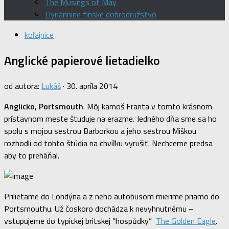
The Musings of May
Llyriannine fínske dobrodružstvo
koľajnice
Anglické papierové lietadielko
od autora:
Lukáš
·
30. apríla 2014
Anglicko, Portsmouth
. Môj kamoš Franta v tomto krásnom
prístavnom meste študuje na erazme. Jedného dňa sme sa ho
spolu s mojou sestrou Barborkou a jeho sestrou Miškou
rozhodli od tohto štúdia na chvíľku vyrušiť. Nechceme predsa
aby to preháňal.
Prilietame do Londýna a z neho autobusom mierime priamo do
Portsmouthu. Už čoskoro dochádza k nevyhnutnému –
vstupujeme do typickej britskej “hospůdky”
The Golden Eagle
.