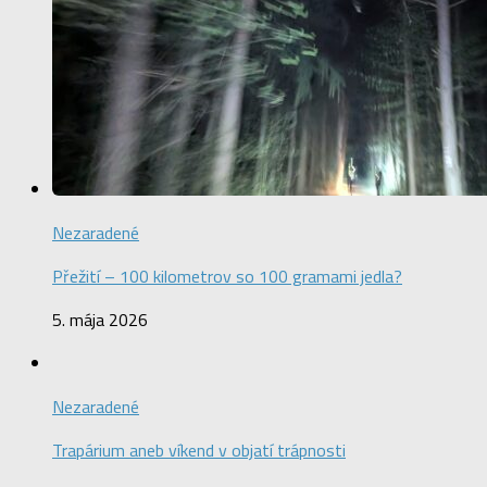
Nezaradené
Přežití – 100 kilometrov so 100 gramami jedla?
5. mája 2026
Nezaradené
Trapárium aneb víkend v objatí trápnosti