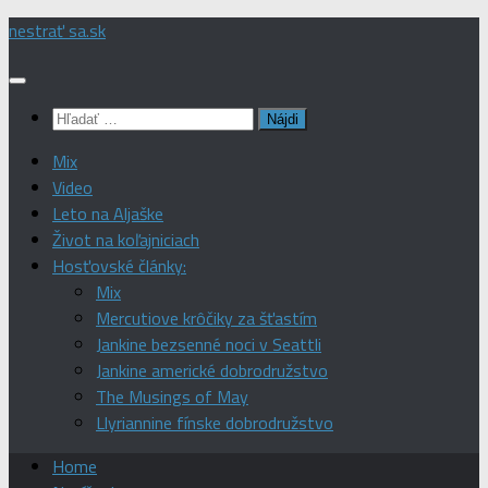
Preskočiť
nestrať sa.sk
na
obsah
Hľadať:
Mix
Video
Leto na Aljaške
Život na koľajniciach
Hosťovské články:
Mix
Mercutiove krôčiky za šťastím
Jankine bezsenné noci v Seattli
Jankine americké dobrodružstvo
The Musings of May
Llyriannine fínske dobrodružstvo
Home