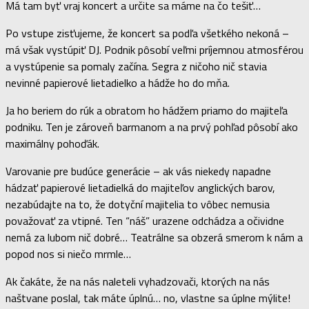
Má tam byť vraj koncert a určite sa máme na čo tešiť…
Po vstupe zisťujeme, že koncert sa podľa všetkého nekoná –
má však vystúpiť DJ. Podnik pôsobí veľmi príjemnou atmosférou
a vystúpenie sa pomaly začína. Segra z ničoho nič stavia
nevinné papierové lietadielko a hádže ho do mňa.
Ja ho beriem do rúk a obratom ho hádžem priamo do majiteľa
podniku. Ten je zároveň barmanom a na prvý pohľad pôsobí ako
maximálny pohoďák.
Varovanie pre budúce generácie – ak vás niekedy napadne
hádzať papierové lietadielká do majiteľov anglických barov,
nezabúdajte na to, že dotyční majitelia to vôbec nemusia
považovať za vtipné. Ten “náš” urazene odchádza a očividne
nemá za lubom nič dobré… Teatrálne sa obzerá smerom k nám a
popod nos si niečo mrmle…
Ak čakáte, že na nás naleteli vyhadzovači, ktorých na nás
naštvane poslal, tak máte úplnú… no, vlastne sa úplne mýlite!