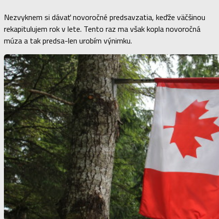
Nezvyknem si dávať novoročné predsavzatia, keďže väčšinou
rekapitulujem rok v lete. Tento raz ma však kopla novoročná
múza a tak predsa-len urobím výnimku.