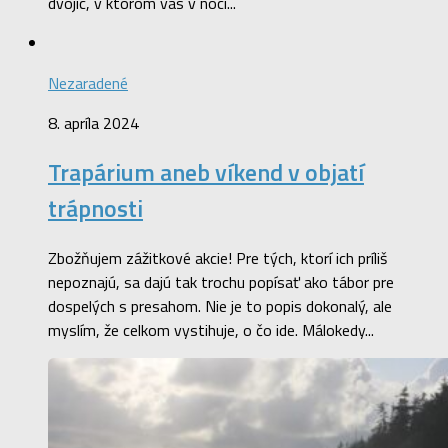
dvojíc, v ktorom vás v noci...
Nezaradené
8. apríla 2024
Trapárium aneb víkend v objatí
trápnosti
Zbožňujem zážitkové akcie! Pre tých, ktorí ich príliš
nepoznajú, sa dajú tak trochu popísať ako tábor pre
dospelých s presahom. Nie je to popis dokonalý, ale
myslím, že celkom vystihuje, o čo ide. Málokedy...