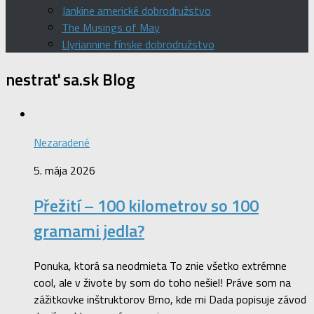
Jankine americké dobrodružstvo
The Musings of May
Llyriannine fínske dobrodružstvo
nestrať sa.sk
Blog
Nezaradené
5. mája 2026
Přežití – 100 kilometrov so 100
gramami jedla?
Ponuka, ktorá sa neodmieta To znie všetko extrémne
cool, ale v živote by som do toho nešiel! Práve som na
zážitkovke inštruktorov Brno, kde mi Dada popisuje závod