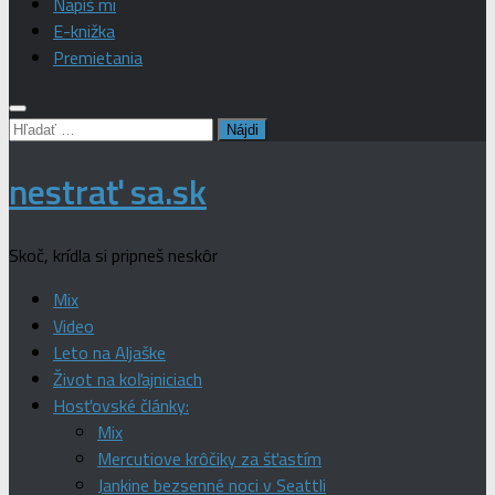
Napíš mi
E-knižka
Premietania
Hľadať:
nestrať sa.sk
Skoč, krídla si pripneš neskôr
Mix
Video
Leto na Aljaške
Život na koľajniciach
Hosťovské články:
Mix
Mercutiove krôčiky za šťastím
Jankine bezsenné noci v Seattli