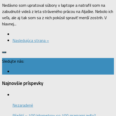
Nedávno som upratoval súbory v laptope a natrafil som na
zabudnuté videá z leta stráveného prácou na Aljaške. Nebolo ich
veľa, ale aj tak som sa z nich pokúsil spraviť menší zostrih. V
hlavnej...
Nasledujúca strana »
Sledujte nás:
Najnovšie príspevky
Nezaradené
Přežití – 100 kilometrov so 100 gramami jedla?