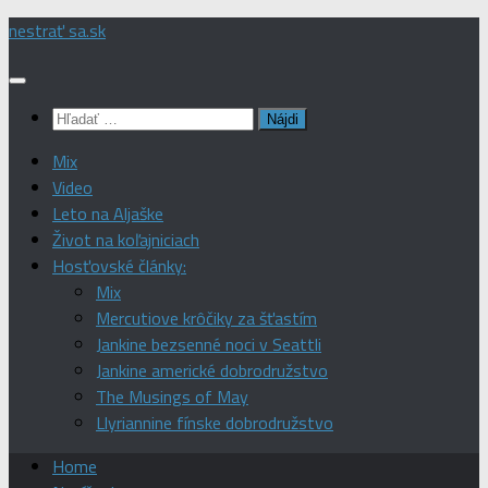
Preskočiť
nestrať sa.sk
na
obsah
Hľadať:
Mix
Video
Leto na Aljaške
Život na koľajniciach
Hosťovské články:
Mix
Mercutiove krôčiky za šťastím
Jankine bezsenné noci v Seattli
Jankine americké dobrodružstvo
The Musings of May
Llyriannine fínske dobrodružstvo
Home