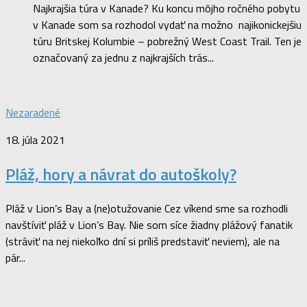
Najkrajšia túra v Kanade? Ku koncu môjho ročného pobytu
v Kanade som sa rozhodol vydať na možno najikonickejšiu
túru Britskej Kolumbie – pobrežný West Coast Trail. Ten je
označovaný za jednu z najkrajších trás...
Nezaradené
18. júla 2021
Pláž, hory a návrat do autoškoly?
Pláž v Lion’s Bay a (ne)otužovanie Cez víkend sme sa rozhodli
navštíviť pláž v Lion’s Bay. Nie som síce žiadny plážový fanatik
(stráviť na nej niekoľko dní si príliš predstaviť neviem), ale na
pár...