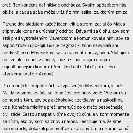
preč. Ten konečne definitívne odchádza. Svojim spôsobom nás
obišiel a tak sa stále môže vrátiť z minilesíka, za ktorým zmizol.
Paranoidne sledujem každý jeden krík a strom, zatiaľ čo Majda
pripravuje kone na urýchlený odchod. Dáva mi za úlohu, aby som
stál pred vystrašeným Maverickom a komunikoval s ním, aby sa
aspoň trošku upokojil. Gus je flegmatik, toho nevyplaší ani
medveď, no o Maverickovi sa to povedať naozaj nedá. Sľubujem
mu, že ak to dnes zvládne, tak sa stane mojim novým
najobľúbenejším koňom. (Predtým tento ‘titul’ patril jeho
staršiemu bratovi Aceovi)
Po drobných komplikáciách s vyplašeným Maverickom, ktoré
Majda bravúrne zvláda sú kone čoskoro pripravené. Vraciam sa
po hostí s tým, aby bez akéhokoľvek zdržiavania naskočili na
voz. Konečne mierime preč, smerujúc do o niečo bezpečnejšej
civilizácie. Cestou naspäť vidíme dvojitú dúhu a v tom momente
sa cítim, ako by som sa znovu narodil. Fascinuje ma, že sme
automaticky dokázali pracovať ako zohraný tím a nikomu sa nič