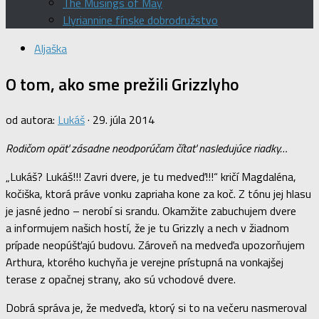
The Musings of May
Llyriannine fínske dobrodružstvo
Aljaška
O tom, ako sme prežili Grizzlyho
od autora:
Lukáš
·
29. júla 2014
Rodičom opäť zásadne neodporúčam čítať nasledujúce riadky…
„Lukáš? Lukáš!!! Zavri dvere, je tu medveď!!!“ kričí Magdaléna,
kočiška, ktorá práve vonku zapriaha kone za koč. Z tónu jej hlasu
je jasné jedno – nerobí si srandu. Okamžite zabuchujem dvere
a informujem našich hostí, že je tu Grizzly a nech v žiadnom
prípade neopúšťajú budovu. Zároveň na medveďa upozorňujem
Arthura, ktorého kuchyňa je verejne prístupná na vonkajšej
terase z opačnej strany, ako sú vchodové dvere.
Dobrá správa je, že medveďa, ktorý si to na večeru nasmeroval