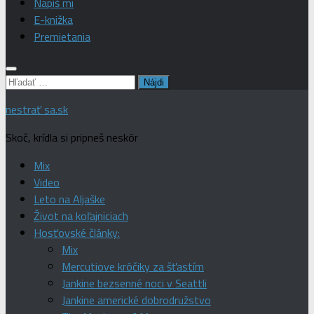
Napíš mi
E-knižka
Premietania
Hľadať:
nestrať sa.sk
Skoč, krídla si pripneš neskôr
Mix
Video
Leto na Aljaške
Život na koľajniciach
Hosťovské články:
Mix
Mercutiove krôčiky za šťastím
Jankine bezsenné noci v Seattli
Jankine americké dobrodružstvo