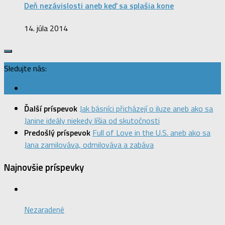
Deň nezávislosti aneb keď sa splašia kone
14. júla 2014
Sledujte nás:
Ďalší príspevok
Jak básníci přicházejí o iluze aneb ako sa
Janine ideály niekedy líšia od skutočnosti
Predošlý príspevok
Full of Love in the U.S. aneb ako sa
Jana zamilováva, odmilováva a zabáva
Najnovšie príspevky
Nezaradené