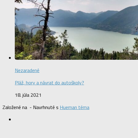
Nezaradené
Pláž, hory a návrat do autoškoly?
18. júla 2021
Založené na
- Navrhnuté s
Hueman téma