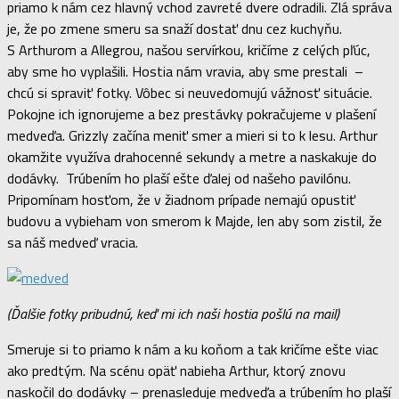
priamo k nám cez hlavný vchod zavreté dvere odradili. Zlá správa
je, že po zmene smeru sa snaží dostať dnu cez kuchyňu.
S Arthurom a Allegrou, našou servírkou, kričíme z celých pľúc,
aby sme ho vyplašili. Hostia nám vravia, aby sme prestali –
chcú si spraviť fotky. Vôbec si neuvedomujú vážnosť situácie.
Pokojne ich ignorujeme a bez prestávky pokračujeme v plašení
medveďa. Grizzly začína meniť smer a mieri si to k lesu. Arthur
okamžite využíva drahocenné sekundy a metre a naskakuje do
dodávky. Trúbením ho plaší ešte ďalej od našeho pavilónu.
Pripomínam hosťom, že v žiadnom prípade nemajú opustiť
budovu a vybieham von smerom k Majde, len aby som zistil, že
sa náš medveď vracia.
(Ďalšie fotky pribudnú, keď mi ich naši hostia pošlú na mail)
Smeruje si to priamo k nám a ku koňom a tak kričíme ešte viac
ako predtým. Na scénu opäť nabieha Arthur, ktorý znovu
naskočil do dodávky – prenasleduje medveďa a trúbením ho plaší