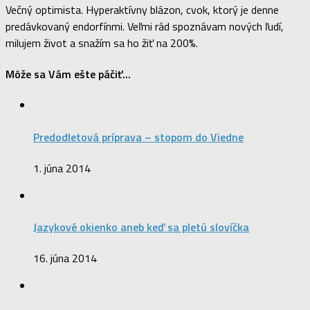
Večný optimista. Hyperaktívny blázon, cvok, ktorý je denne
predávkovaný endorfínmi. Veľmi rád spoznávam nových ľudí,
milujem život a snažím sa ho žiť na 200%.
Môže sa Vám ešte páčiť...
Predodletová príprava – stopom do Viedne
1. júna 2014
Jazykové okienko aneb keď sa pletú slovíčka
16. júna 2014