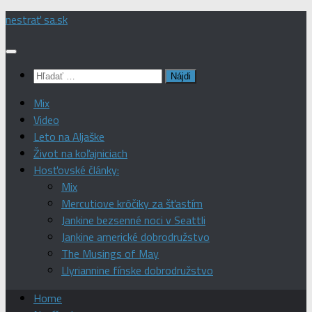
Preskočiť
nestrať sa.sk
na
obsah
Hľadať:
Mix
Video
Leto na Aljaške
Život na koľajniciach
Hosťovské články:
Mix
Mercutiove krôčiky za šťastím
Jankine bezsenné noci v Seattli
Jankine americké dobrodružstvo
The Musings of May
Llyriannine fínske dobrodružstvo
Home