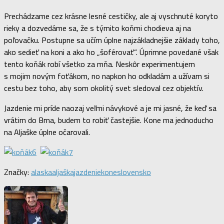
Prechádzame cez krásne lesné cestičky, ale aj vyschnuté koryto
rieky a dozvedáme sa, že s týmito koňmi chodieva aj na
poľovačku. Postupne sa učím úplne najzákladnejšie základy toho,
ako sedieť na koni a ako ho „šoférovať“. Úprimne povedané však
tento koňák robí všetko za mňa. Neskôr experimentujem
s mojim novým foťákom, no napkon ho odkladám a užívam si
cestu bez toho, aby som okolitý svet sledoval cez objektív.
Jazdenie mi príde naozaj veľmi návykové a je mi jasné, že keď sa
vrátim do Brna, budem to robiť častejšie. Kone ma jednoducho
na Aljaške úplne očarovali.
Značky:
alaska
aljaška
jazdenie
kone
slovensko