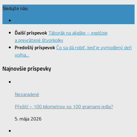
Sledujte nás:
Ďalší príspevok
Táborák na aljaške – explózie
a prevrátené štvorkolky
Predošlý príspevok
Čo sa dá robiť, keď je vymodlený deň
voľna…
Najnovšie príspevky
Nezaradené
Přežití – 100 kilometrov so 100 gramami jedla?
5. mája 2026