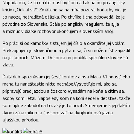
Napadá ma, že to určite musí byť ona a tak na ňu po anglicky
kričím „Odkiaľ si?“. Zmätene sa na mňa pozerá, bodaj by nie, je
to naozaj netradičná otázka. Po chvíľke ticha odpovedá, že je
pôvodne zo Slovenska. Stále po anglicky reagujem, že aj ja
a miznúc v diaľke rozhovor ukončujem slovenským ahój.
Po práci si od kamošky zisťujem jej číslo a okamžite jej volám.
Prekvapujem ju slovenčinou a pýtam sa, či si môžem ísť zajazdiť
na jej koňoch. Môžem. Dokonca mi ponúkla špeciálnu slovenskú
zľavu.
Ďalší deň spoznávam jej šesť koníkov a psa Maca. Vtipnosť jeho
mena tu nanešťastie nikto nechápe.Vysvetľuje mi, ako sa
pripravujú pred jazdou a čoskoro vysadám na koňa a cítim sa,
akoby som lietal. Naposledy som na koni sedel v detstve, takže
som úplne zabudol na to, aký je to pocit. Smerujeme k jej ďalším
dvom zákazníkom a čoskoro začína dvojhodinová jazda
aljašskou prírodou.