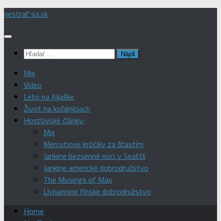
Preskočiť
nestrať sa.sk
na
obsah
Hľadať:
Mix
Video
Leto na Aljaške
Život na koľajniciach
Hosťovské články:
Mix
Mercutiove krôčiky za šťastím
Jankine bezsenné noci v Seattli
Jankine americké dobrodružstvo
The Musings of May
Llyriannine fínske dobrodružstvo
Home