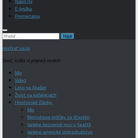
Napíš mi
E-knižka
Premietania
Hľadať:
nestrať sa.sk
Skoč, krídla si pripneš neskôr
Mix
Video
Leto na Aljaške
Život na koľajniciach
Hosťovské články:
Mix
Mercutiove krôčiky za šťastím
Jankine bezsenné noci v Seattli
Jankine americké dobrodružstvo