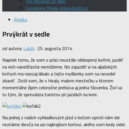
The Musings of May
Llyriannine fínske dobrodružstvo
Aljaška
Prvýkrát v sedle
od autora:
Lukáš
·
25. augusta 2014
Napriek tomu, že som v práci neustále obklopený koňmi, jazdiť
na nich nanešťastie nemôžeme. No zajazdiť si na aljašských
koňoch ma naozaj lákalo a tejto myšlienky som sa nevedel
zbaviť. Zistil som, že v Healy, malom mestečku v ktorom
momentálne žijem celoročne prebýva aj jedna Slovenka. Živí sa
tu tým, že sprevádza turistov pri jazdách na koni.
Na jednej z našich vyhliadkových jázd s kočom oproti nám ide
neznáme dievča na asi najkrajšom koňovi, akého som kedy videl.