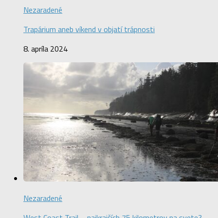
Nezaradené
Trapárium aneb víkend v objatí trápnosti
8. apríla 2024
Nezaradené
West Coast Trail – najkrajších 75 kilometrov na svete?