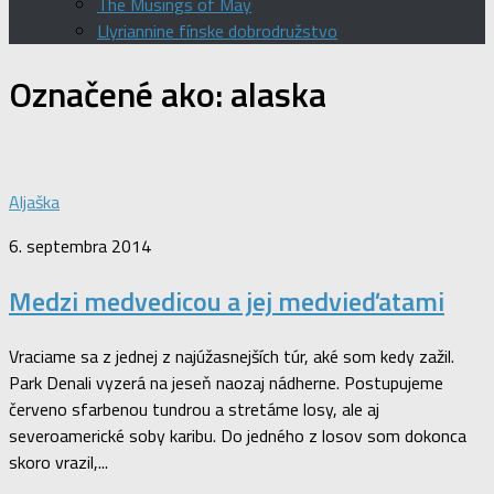
The Musings of May
Llyriannine fínske dobrodružstvo
Označené ako:
alaska
Aljaška
6. septembra 2014
Medzi medvedicou a jej medvieďatami
Vraciame sa z jednej z najúžasnejších túr, aké som kedy zažil.
Park Denali vyzerá na jeseň naozaj nádherne. Postupujeme
červeno sfarbenou tundrou a stretáme losy, ale aj
severoamerické soby karibu. Do jedného z losov som dokonca
skoro vrazil,...