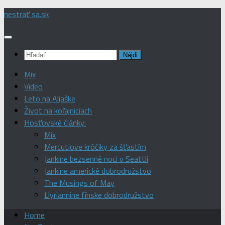
Preskočiť
nestrať sa.sk
na
obsah
Hľadať:
Mix
Video
Leto na Aljaške
Život na koľajniciach
Hosťovské články:
Mix
Mercutiove krôčiky za šťastím
Jankine bezsenné noci v Seattli
Jankine americké dobrodružstvo
The Musings of May
Llyriannine fínske dobrodružstvo
Home