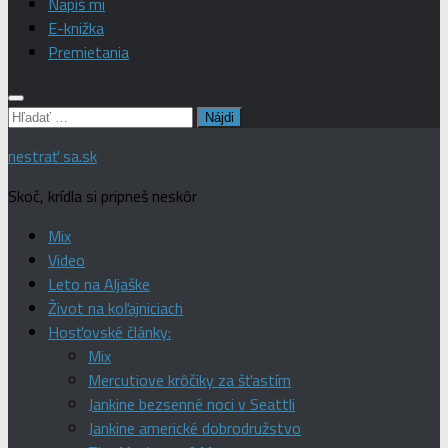
Napíš mi
E-knižka
Premietania
Hľadať:
nestrať sa.sk
Skoč, krídla si pripneš neskôr
Mix
Video
Leto na Aljaške
Život na koľajniciach
Hosťovské články:
Mix
Mercutiove krôčiky za šťastím
Jankine bezsenné noci v Seattli
Jankine americké dobrodružstvo