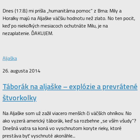
Dnes (17.8.) mi prišla „humanitárna pomoc“ z Brna: Mily a
Horalky majú na Aljaške väčšiu hodnotu než zlato. No ten pocit,
keď po niekoľkých mesiacoch ochutnáte Milu, je na
nezaplatenie. ĎAKUJEM.
Aljaška
26. augusta 2014
Táborák na aljaške – explózie a prevrátené
štvorkolky
Na Aljaške som už zažil viacero menších či väčších ohníkov. No
ako vyzerá americký táborák, keď sa rozbehne „se vším všudy“?
Dnešná vatra sa koná vo vyschnutom koryte rieky, ktoré
prestáva byť vyschnuté akonáhle...